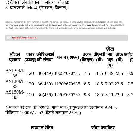
7: केबल: लंबाई (नल -1 मीटर), चौड़ाई;
8: कनेक्टर्स: MC4, एंडरसन, क्लिप्स;
छोटा
मॉडल
पावर
कोशिकाओं
वजन
वीएमपी
सा
वोक
आईए
आयाम (एमएम)
प्रकार
(डब्ल्यू)
की संख्या
(किग्रा)
(वी)
भूत
(वी)
(ए
(ए)
AS120M-
120
36(4*9)
1005*670*35
7.6
18.5
6.49
22.6
6.
36
AS130M-
130
36(4*9)
1120*670*35
8.5
18.5
7.03
22.6
7.
36
AS150M-
150
36(4*9)
1230*670*35
9.3
18.5
8.11
22.6
8.
36
* मानक परीक्षण की स्थिति: मापा मान (वायुमंडलीय द्रव्यमान AM.5,
विकिरण 1000W / m2, बैटरी तापमान 25 ℃)
तापमान रेटिंग
सीमा पैरामीटर