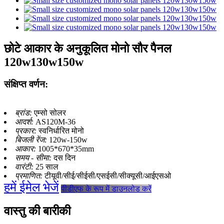
छोटे आकार के अनुकूलित मोनो सौर पैनल
120w130w150w
संक्षिप्त वर्णन:
ब्रांड:
एम्सो सोलर
आदर्श:
AS120M-36
प्रकार:
स्वनिर्धारित मोनो
बिजली रेंज:
120w-150w
आकार:
1005*670*35mm
समय - सीमा:
दस दिन
वारंटी:
25 साल
प्रमाणित:
टीयूवी/सीई/सीईसी/एसईसी/सीक्यूसी/आईएसओ
हमें ईमेल भेजें
पीडीएफ के रूप में डाउनलोड करें
वास्तु की बारीकी