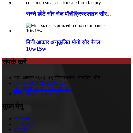
सस्ते छोटे सौर सेल पॉलीक्रिस्टलाइन सौर...
मिनी आकार अनुकूलित मोनो सौर पैनल
10w15w
संपर्क करें
पता:
आरएम १६०३, ९९ झोंगशान रोड, नानजिंग, चीन।
दूरभाष:
0086-025-85562529
चल दूरभाष:
0086-13814007208
ईमेल:
info@amsosolar.com
मुख्य मेनू
सौर पेनल
सौर प्रणाली
सौर सेल