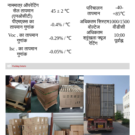
नाममात्र ऑपरेटिंग
-40-
परिचालन
सेल तापमान
45 ± 2 ℃
तापमान
+85℃
(एनओसीटी)
पीएमएक्स का
अधिकतम सिस्टम
1000/1500
-0.4% / ℃
तापमान गुणांक
वोल्टेज
वीडीसी
अधिकतम
Voc . का तापमान
10:00
श्रृंखला फ्यूज
-0.29% / ℃
गुणांक
पूर्वाह्न
रेटिंग
Isc . का तापमान
-0.05% / ℃
गुणांक