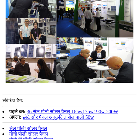
संबंधित टैग:
पहले का:
36 सेल मोनो सोलर पैनल 165w175w190w 200W
अगला:
छोटे सौर पैनल अनुकूलित सेल पाली 50w
सेल पॉली सोलर पैनल
मोनो पॉली सोलर पैनल