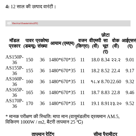
4:
12 साल की उत्पाद वारंटी।
छोटा
मॉडल
पावर
प्रकोष्ठ
वजन
वीएमपी
सा
वोक
आईएसस
आयाम (एमएम)
प्रकार
(डब्ल्यू)
संख्या
(किग्रा)
(वी)
भूत
(वी)
(ए)
(ए)
AS150P-
150
36
1480*670*35
11
18.0
8.34
२२.२
9.01
36
AS155P-
155
36
1480*670*35
11
18.2
8.52
22.4
9.17
36
AS160P-
160
36
1480*670*35
11
१८.४
8.70
22.60
9.32
36
AS165P-
165
36
1480*670*35
11
18.7
8.83
22.8
9.46
36
AS170P-
170
36
1480*670*35
11
19.1
8.91
२३.२०
9.52
36
* मानक परीक्षण की स्थिति: मापा मान (वायुमंडलीय द्रव्यमान AM.5,
विकिरण 1000W / m2, बैटरी तापमान 25 ℃)
तापमान रेटिंग
सीमा पैरामीटर