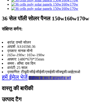
36 सेल पॉली सोलर पैनल 150w160w170w
संक्षिप्त वर्णन:
ब्रांड:
एम्सो सोलर
आदर्श:
AS165M-36
प्रकार:
मानक मोनो
165w-190w:
165w-190w
आकार:
1480*670*35mm
समय - सीमा:
दस दिन
वारंटी:
25 साल
प्रमाणित:
टीयूवी/सीई/सीईसी/एसईसी/सीक्यूसी/आईएसओ
हमें ईमेल भेजें
पीडीएफ के रूप में डाउनलोड करें
वास्तु की बारीकी
उत्पाद टैग