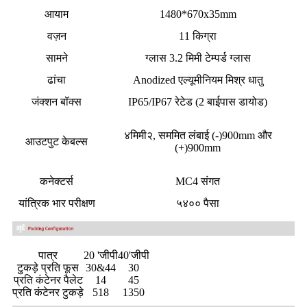
आयाम
1480*670x35mm
वज़न
11 किग्रा
सामने
ग्लास 3.2 मिमी टेम्पर्ड ग्लास
ढांचा
Anodized एल्यूमीनियम मिश्र धातु
जंक्शन बॉक्स
IP65/IP67 रेटेड (2 बाईपास डायोड)
४मिमी२,
सममित लंबाई
(-)900mm और
आउटपुट केबल्स
(+)900mm
कनेक्टर्स
MC4 संगत
यांत्रिक भार परीक्षण
५४०० पैसा
पात्र
20 'जीपी
40'जीपी
टुकड़े प्रति फूस
30&44
30
प्रति कंटेनर पैलेट
14
45
प्रति कंटेनर टुकड़े
518
1350