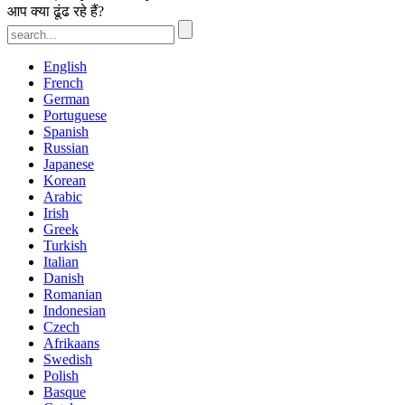
आप क्या ढूंढ रहे हैं?
English
French
German
Portuguese
Spanish
Russian
Japanese
Korean
Arabic
Irish
Greek
Turkish
Italian
Danish
Romanian
Indonesian
Czech
Afrikaans
Swedish
Polish
Basque