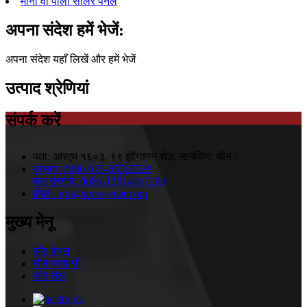
मोनो वी पॉली सोलर पैनल
अपना संदेश हमें भेजें:
अपना संदेश यहाँ लिखें और हमें भेजें
उत्पाद श्रेणियां
संपर्क करें
पता:
आरएम १६०३, ९९ झोंगशान रोड, नानजिंग, चीन।
दूरभाष:
0086-025-85562529
चल दूरभाष:
0086-13814007208
ईमेल:
info@amsosolar.com
मुख्य मेनू
सौर पेनल
सौर प्रणाली
सौर सेल