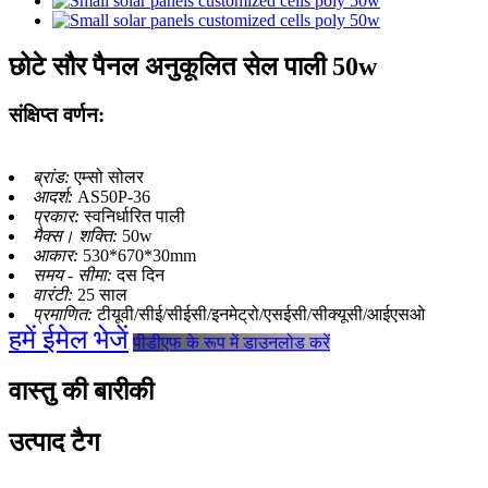
छोटे सौर पैनल अनुकूलित सेल पाली 50w
संक्षिप्त वर्णन:
ब्रांड:
एम्सो सोलर
आदर्श:
AS50P-36
प्रकार:
स्वनिर्धारित पाली
मैक्स। शक्ति:
50w
आकार:
530*670*30mm
समय - सीमा:
दस दिन
वारंटी:
25 साल
प्रमाणित:
टीयूवी/सीई/सीईसी/इनमेट्रो/एसईसी/सीक्यूसी/आईएसओ
हमें ईमेल भेजें
पीडीएफ के रूप में डाउनलोड करें
वास्तु की बारीकी
उत्पाद टैग