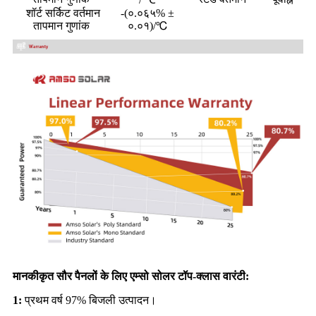
शॉर्ट सर्किट वर्तमान
-(०.०६५% ±
तापमान गुणांक
०.०१)/℃
मानकीकृत सौर पैनलों के लिए एम्सो सोलर टॉप-क्लास वारंटी:
1:
प्रथम वर्ष 97% बिजली उत्पादन।