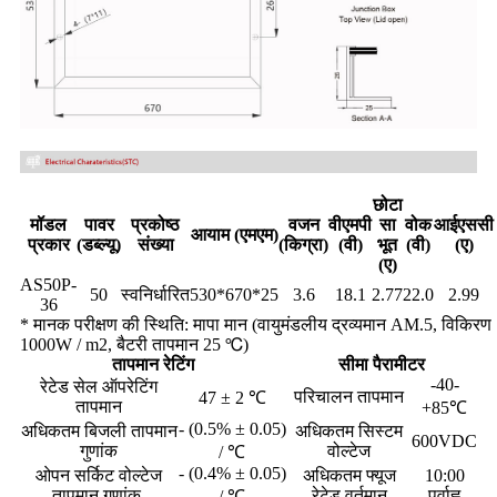
छोटा
मॉडल
पावर
प्रकोष्ठ
वजन
वीएमपी
सा
वोक
आईएससी
आयाम (एमएम)
प्रकार
(डब्ल्यू)
संख्या
(किग्रा)
(वी)
भूत
(वी)
(ए)
(ए)
AS50P-
50
स्वनिर्धारित
530*670*25
3.6
18.1
2.77
22.0
2.99
36
* मानक परीक्षण की स्थिति: मापा मान (वायुमंडलीय द्रव्यमान AM.5, विकिरण
1000W / m2, बैटरी तापमान 25 ℃)
तापमान रेटिंग
सीमा पैरामीटर
-40-
रेटेड सेल ऑपरेटिंग
परिचालन तापमान
47 ± 2 ℃
तापमान
+85℃
- (0.5% ± 0.05)
अधिकतम बिजली तापमान
अधिकतम सिस्टम
600VDC
गुणांक
वोल्टेज
/ ℃
- (0.4% ± 0.05)
ओपन सर्किट वोल्टेज
अधिकतम फ्यूज
10:00
तापमान गुणांक
रेटेड वर्तमान
पूर्वाह्न
/ ℃