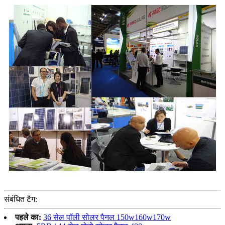
संबंधित टैग:
पहले का:
36 सेल पॉली सोलर पैनल 150w160w170w