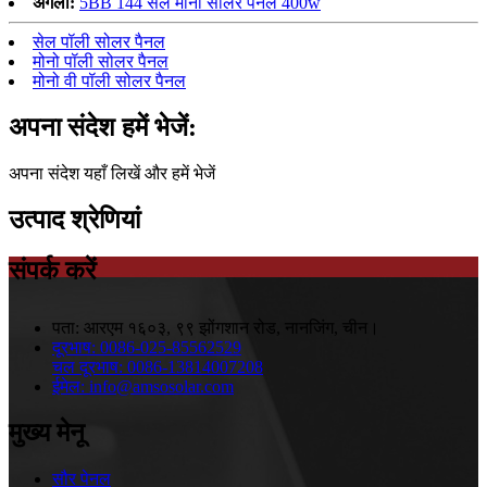
अगला:
5BB 144 सेल मोनो सोलर पैनल 400w
सेल पॉली सोलर पैनल
मोनो पॉली सोलर पैनल
मोनो वी पॉली सोलर पैनल
अपना संदेश हमें भेजें:
अपना संदेश यहाँ लिखें और हमें भेजें
उत्पाद श्रेणियां
संपर्क करें
पता:
आरएम १६०३, ९९ झोंगशान रोड, नानजिंग, चीन।
दूरभाष:
0086-025-85562529
चल दूरभाष:
0086-13814007208
ईमेल:
info@amsosolar.com
मुख्य मेनू
सौर पेनल